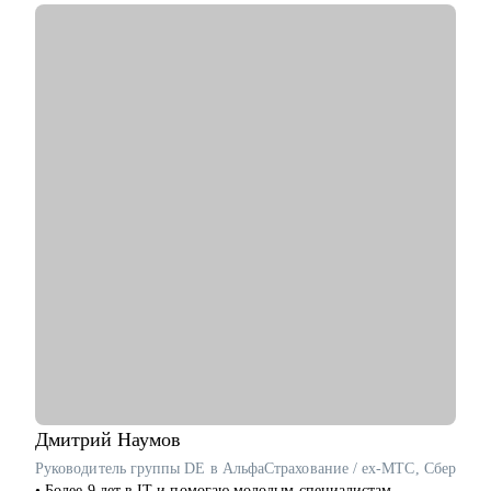
сотрудников.
• Отсмотрел 300+ резюме кандидатов.
• Провел 100+ собеседований.
• Вырастил 20+ сотрудников.
• Разбираюсь в Kanban-методе, Scrum-like подходах и такими
фреймворках как p3express и PMI стандарты (PMBoK, APG).
• Пишу статьи, выступаю на митапах и организую их.
С чем помогу:
• Создать WOW резюме и сопроводительное письмо.
• Составить план, как попасть в компанию мечты.
• Подготовиться к интервью.
• Разработать индивидуальный план развития с любого
уровня до руководителя подразделения.
• Подготовиться к ревью или сложному разговору с
сотрудником/руководителем.
• Организация поиска работы: расскажу, как его организовать
грамотно и эффектно, дам лайфхаки по резюме и
самопрезентации.
Дмитрий
Наумов
Кому могу помочь:
Руководитель группы DE в АльфаСтрахование / ex-МТС, Сбер
• Новичкам, кто только начинает свой путь в IT и хочет
• Более 9 лет в IT и помогаю молодым специалистам