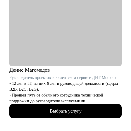
Денис
Магомедов
Руководитель проектов в клиентском сервисе ДИТ Москвы / ex-VentraGO, Билайн
• 12 лет в IT, из них 9 лет в руководящей должности (сферы
B2B, B2C, B2G).
• Прошел путь от обычного сотрудника технической
поддержки до руководителя эксплуатации.
• Выстроил с нуля отделы поддержки, андеррайтинга,
Выбрать услугу
collection с командами более 40 человек.
• Провожу аудит и изменение бизнес и технических
процессов в компании в т.ч. используя AI автоматизацию.
• Разработал с 0 обучающий курс для быстрого обучения