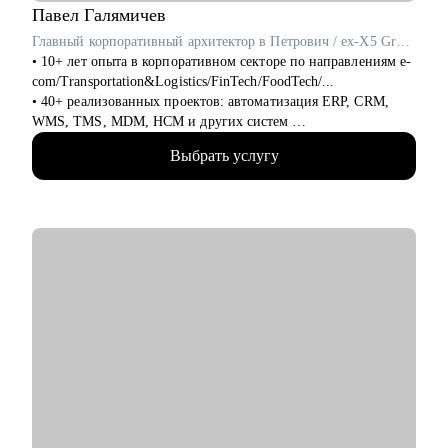
Павел
Галямичев
Главный корпоративный архитектор в Петрович / ex-X5 Group
• 10+ лет опыта в корпоративном секторе по направлениям e-
com/Transportation&Logistics/FinTech/FoodTech/...
• 40+ реализованных проектов: автоматизация ERP, CRM,
WMS, TMS, MDM, HCM и других систем
• 200+ часов аудита B2B: реальная практика и понимание
Выбрать услугу
работающих решений.
• 400+ собеседований проведенных для того, чтобы собрать
команды, которые действительно работают
С чем помогу:
• Карьерные цели в ИТ-архитектуре
• Резюме и подготовка к собеседованиям
• Навыки проектирования архитектуры
• Связь технологий и бизнес-ценности
• Лидерство и коммуникации
• Обратная связь и мотивация
• Внедрение архитектурной функции
• ИТ-ландшафт и дорожная карта
• ИТ-трансформация