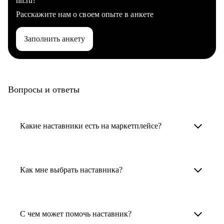
hh.ru?
Расскажите нам о своем опыте в анкете
Заполнить анкету
Вопросы и ответы
Какие наставники есть на маркетплейсе?
Карьерные наставники — это HR-
специалисты, карьерные консультанты,
Как мне выбрать наставника?
психологи, резюмерайтеры и менторы.
Умный поиск поможет в три клика выбрать
Менторы работают в ИТ, дизайне, других
наставника для достижения вашей цели.
С чем может помочь наставник?
узкоспециализированных сферах. Они