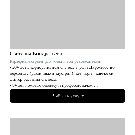
Кому могу помочь:
• Техлидам/тимлидам: развитие в ИТ-архитектуре,
подготовка к собеседованиям.
• Архитекторам: карьерный рост до корпоративного уровня.
• Разработчикам: архитектурные решения.
• ИТ-руководителям: понимание роли архитектуры.
Светлана
Кондратьева
Карьерный стратег для мидл и топ руководителей
• 20+ лет в корпоративном бизнесе в роли Директора по
персоналу (различные индустрии), где люди - ключевой
фактор развития бизнеса.
• 8+ лет помогаю бизнесу и профессионалам:
консультирование в сфере карьеры и управления персоналом,
Выбрать услугу
менторинг.
• Сертифицированный карьерный консультант/коуч, 7000+
карьерных консультаций, 8000+ продающих резюме.
С чем могу помочь:
• Выбор эффективной стратегии и тактики поведения на
рынке труда для руководителя