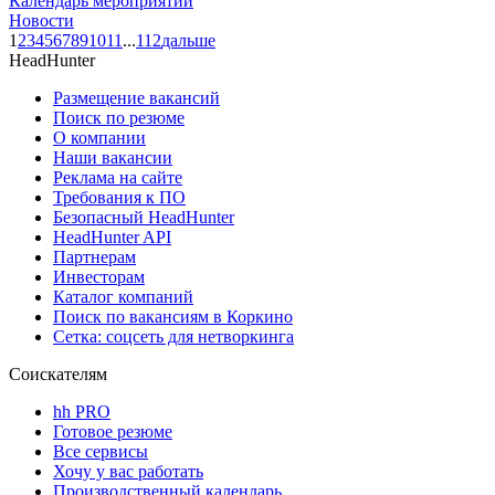
Календарь мероприятий
Новости
1
2
3
4
5
6
7
8
9
10
11
...
112
дальше
HeadHunter
Размещение вакансий
Поиск по резюме
О компании
Наши вакансии
Реклама на сайте
Требования к ПО
Безопасный HeadHunter
HeadHunter API
Партнерам
Инвесторам
Каталог компаний
Поиск по вакансиям в Коркино
Сетка: соцсеть для нетворкинга
Соискателям
hh PRO
Готовое резюме
Все сервисы
Хочу у вас работать
Производственный календарь