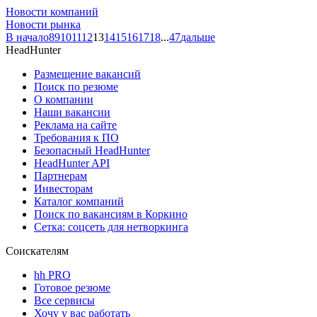
Новости компаний
Новости рынка
В начало
8
9
10
11
12
13
14
15
16
17
18
...
47
дальше
HeadHunter
Размещение вакансий
Поиск по резюме
О компании
Наши вакансии
Реклама на сайте
Требования к ПО
Безопасный HeadHunter
HeadHunter API
Партнерам
Инвесторам
Каталог компаний
Поиск по вакансиям в Коркино
Сетка: соцсеть для нетворкинга
Соискателям
hh PRO
Готовое резюме
Все сервисы
Хочу у вас работать